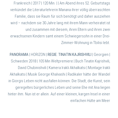
Frankreich | 2017 | 120 Min. | |
Am Abend ihres 52. Geburtstags
verkündet die Literaturlehrerin Manana ihrer völlig überraschten
Familie, dass sie Raum für sich benötigt und daher ausziehen
wird – nachdem sie 30 Jahre lang mit ihrem Mann verheiratet ist
und zusammen mit diesem, ihren Eltern und ihren zwei
erwachsenen Kindern samt einem Schwiegersohn in einer Drei-
Zimmer-Wohnung in Tbilisi lebt.
PANORAMA
| HORIZON |
REGIE: TINATIN KAJRISHVILI
| Georgien |
Schweden 2018 | 105 Min Weltpremiere | Buch Tinatin Kajrishvili,
David Chubinishvili | Kamera Irakli Akhalkatsi | Montage Irakli
Akhalkatsi | Musik George Khalvashi | Radikaler hätte der Wandel
in Giorgis Leben nicht ausfallen können. Die Stadt, die Kunst, sein
geregeltes bürgerliches Leben und seine Ehe mit Ana liegen
hinter ihm. Nun ist er allein. Auf einer kleinen, kargen Insel in einer
einfachen Hütte am Meer