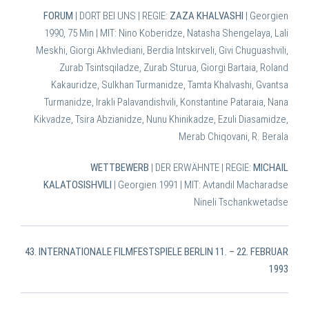
FORUM
| DORT BEI UNS | REGIE:
ZAZA KHALVASHI
| Georgien
1990, 75 Min | MIT: Nino Koberidze, Natasha Shengelaya, Lali
Meskhi, Giorgi Akhvlediani, Berdia Intskirveli, Givi Chuguashvili,
Zurab Tsintsqiladze, Zurab Sturua, Giorgi Bartaia, Roland
Kakauridze, Sulkhan Turmanidze, Tamta Khalvashi, Gvantsa
Turmanidze, Irakli Palavandishvili, Konstantine Pataraia, Nana
Kikvadze, Tsira Abzianidze, Nunu Khinikadze, Ezuli Diasamidze,
Merab Chiqovani, R. Berala
WETTBEWERB
| DER ERWÄHNTE | REGIE:
MICHAIL
KALATOSISHVILI
| Georgien 1991 |
MIT: Avtandil Macharadse
Nineli Tschankwetadse
43. INTERNATIONALE FILMFESTSPIELE BERLIN 11. – 22. FEBRUAR
1993