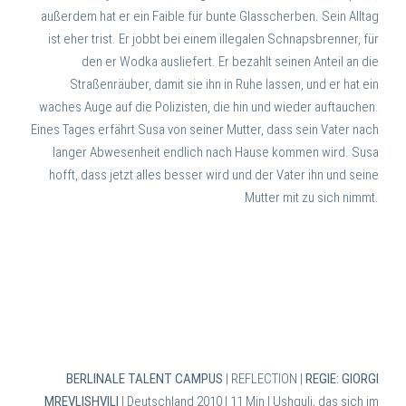
außerdem hat er ein Faible für bunte Glasscherben. Sein Alltag
ist eher trist. Er jobbt bei einem illegalen Schnapsbrenner, für
den er Wodka ausliefert. Er bezahlt seinen Anteil an die
Straßenräuber, damit sie ihn in Ruhe lassen, und er hat ein
waches Auge auf die Polizisten, die hin und wieder auftauchen.
Eines Tages erfährt Susa von seiner Mutter, dass sein Vater nach
langer Abwesenheit endlich nach Hause kommen wird.
Susa
hofft, dass jetzt alles besser wird und der Vater ihn und seine
Mutter mit zu sich nimmt.
BERLINALE TALENT CAMPUS
| REFLECTION |
REGIE: GIORGI
MREVLISHVILI
| Deutschland 2010 | 11 Min |
Ushguli, das sich im