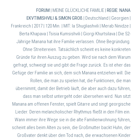
FORUM
| MEINE GLÜCKLICHE FAMILIE |
REGIE: NANA
EKVTIMISHVILI & SIMON GROß
| Deutschland | Georgien |
Frankreich | 2017 | 120 Min. |
MIT: Ia Shugliashvili | Merab Ninidze |
Berta Khapava | Tsisia Kumsishvili | Giorgi Khurtsilava
|
Die 52-
Jährige Manana hat ihre Familie verlassen. Ohne Begründung.
Ohne Streitereien. Tatsächlich scheint es keine konkreten
Gründe für ihren Auszug zu geben. Wird sie nach dem Warum
gefragt, schweigt sie und gibt die Frage zurück. Es ist eher das
Gefüge der Familie an sich, dem sich Manana entziehen will. Die
Rollen, die man zu spielen hat, die Funktionen, die man
übernimmt, damit der Betrieb läuft, die aber auch dazu führen,
dass man selbst untergeht oder übersehen wird. Nun sitzt
Manana am offenen Fenster, spielt Gitarre und singt georgische
Lieder. Deren melancholischer Rhythmus fließt in den Film ein.
Wann immer ihre Wege sie in die alte Familienwohnung führen,
scheint alles beim Alten zu sein, die Großmutter backt Huhn, der
Großvater denkt über den Tod nach, die erwachsenen Kinder