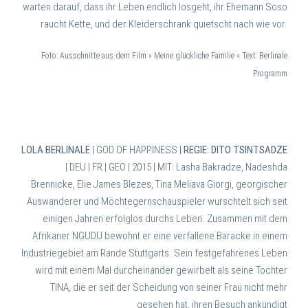
warten darauf, dass ihr Leben endlich losgeht, ihr Ehemann Soso
raucht Kette, und der Kleiderschrank quietscht nach wie vor.
Foto: Ausschnitte aus dem Film » Meine glückliche Familie « Text: Berlinale
Programm
LOLA BERLINALE
| GOD OF HAPPINESS |
REGIE: DITO TSINTSADZE
| DEU | FR | GEO | 2015 |
MIT: Lasha Bakradze, Nadeshda
Brennicke, Elie James Blezes, Tina Meliava
Giorgi, georgischer
Auswanderer und Möchtegernschauspieler wurschtelt sich seit
einigen Jahren erfolglos durchs Leben. Zusammen mit dem
Afrikaner NGUDU bewohnt er eine verfallene Baracke in einem
Industriegebiet am Rande Stuttgarts. Sein festgefahrenes Leben
wird mit einem Mal durcheinander gewirbelt als seine Tochter
TINA, die er seit der Scheidung von seiner Frau nicht mehr
gesehen hat, ihren Besuch ankündigt