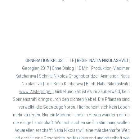
GENERATION KPLUS
| LI.LE |
REGIE: NATIA NIKOLASHVILI
|
Georgien 2017 | Ohne Dialog | 10 Min |
Produktion: Vladimer
Katcharava | Schnitt: Nikoloz Ghoghoberidze | Animation: Natia
Nikolashvili | Ton: Beso Kacharava | Buch: Natia Nikolashvili |
www.20steps.ge
|
Dunkel und kalt ist es im Zauberwald, kein
Sonnenstrahl dringt durch den dichten Nebel. Die Pflanzen sind
verwelkt, die Seen zugefroren. Hier scheint sich kein Leben
mehr zu regen. Nur ein Mädchen und ein Hirsch wandern durch
die eisige Landschaft. Wonach suchen sie? In stimmungsvollen
Aquarellen erschafft Natia Nikolashvili eine märchenhafte Welt
und erzählt eine Geschichte, so faszinierend und rätselhaft wie