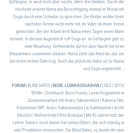
Gefängnis, er wird noch über sechs Jahre drin bleiben. Durch die
Hochzeit erwirbt Nutsa die Berechtigung, einmal im Monat mit
Goga durch eine Scheibe zu sprechen. Die Kinder wollen beim
nächsten Termin nicht mehr mit, ihr Vater ist ihnen fremd
geworden. Bei der Arbeit lernt Nutsa eines Tages einen Mann
kennen. In diesem Augenblick ruft Goga an. Im Gefängnis gibt es
eine Neuerung: Verheiratete dürfen über Nacht mit ihren
Ehepartnern zusammen bleiben. Nutsa zieht das Kleid an, das sie
bei ihrem ersten Date trug. Doch die plötzliche Nähe ist für Nutsa
und Goga ungewohnt …
FORUM
|
BLIND DATES |
REGIE: LEVAN KOGUASHVILI
| GEO | 2013 |
99 Min. |
Drehbuch: Boris Frumin, Levan Koguashvili in
Zusammenarbeit mit Andro Sakvarelidze | Kamera Tato
Kotetishvili
| MIT: Andro Sakhvarelidze | Ia Sukhitashvili | Archil
Kikodze | Weltvertrieb Films Boutique |
Mit 40 Jahren lebt der
Lehrer Sandro noch immer bei seinen Eltern, die sich ständig in
sein Privatleben einmischen. Die Blind Dates, zu denen ihn sein