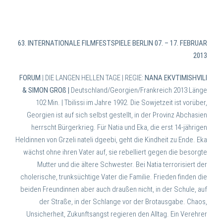
63. INTERNATIONALE FILMFESTSPIELE BERLIN 07. – 17. FEBRUAR
2013
FORUM
| DIE LANGEN HELLEN TAGE | REGIE:
NANA EKVTIMISHVILI
& SIMON GROß
|
Deutschland/Georgien/Frankreich 2013 Länge
102 Min. |
Tbilissi im Jahre 1992. Die Sowjetzeit ist vorüber,
Georgien ist auf sich selbst gestellt, in der Provinz Abchasien
herrscht Bürgerkrieg. Für Natia und Eka, die erst 14-jährigen
Heldinnen von Grzeli nateli dgeebi, geht die Kindheit zu Ende. Eka
wächst ohne ihren Vater auf, sie rebelliert gegen die besorgte
Mutter und die ältere Schwester. Bei Natia terrorisiert der
cholerische, trunksüchtige Vater die Familie. Frieden finden die
beiden Freundinnen aber auch draußen nicht, in der Schule, auf
der Straße, in der Schlange vor der Brotausgabe. Chaos,
Unsicherheit, Zukunftsangst regieren den Alltag. Ein Verehrer