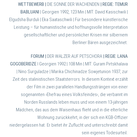
WETTBEWERB |
DIE SONNE DER WACHENDEN
| REGIE: TEMUR
BABLUANI
| Georgien 1992, 123 Min | MIT: David Kasischwili |
Elgudsha Burduli | Eka Saataschwili |
Für besondere künstlerische
Leistung – für humanistische und hoffnungsvolle Interpretation
gesellschaftlicher und persönlicher Krisen mir silbernem
Berliner Bären ausgezeichnet.
FORUM |
DER WALZER AUF PETSCHORA
| REGIE: LANA
GOGOBERIDZE
I Georgien 1992 | 108 Min | MIT: Guram Pirtskhalava
| Nino Surguladze | Marika Chichinadze
Sowjetunion 1937, zur
Zeit des stalinistischen Staatsterrors. In diesem Kontext erzählt
der Film in zwei parallelen Handlungssträngen von einer
sogenannten ›Ehefrau eines Volksfeindes‹, die verbannt im
Norden Russlands leben muss und von einem 13-jährigen
Mädchen, das aus dem Waisenhaus flieht und in die elterliche
Wohnung zurückkehrt, in der sich ein KGB-Offizier
niedergelassen hat. Er bietet ihr Zuflucht und unterschreibt damit
sein eigenes Todesurteil.