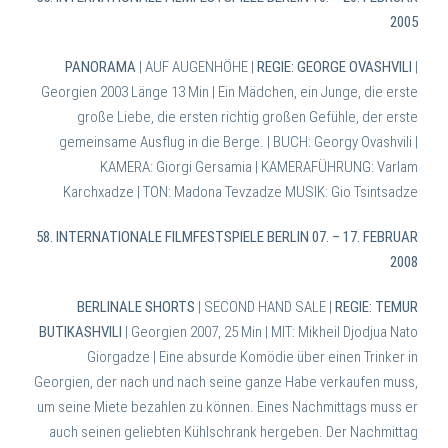
2005
PANORAMA
| AUF AUGENHÖHE |
REGIE: GEORGE OVASHVILI
|
Georgien 2003 Länge 13 Min |
Ein Mädchen, ein Junge, die erste
große Liebe, die ersten richtig großen Gefühle, der erste
gemeinsame Ausflug in die Berge. |
BUCH: Georgy Ovashvili |
KAMERA: Giorgi Gersamia | KAMERAFÜHRUNG: Varlam
Karchxadze | TON: Madona Tevzadze MUSIK: Gio Tsintsadze
58. INTERNATIONALE FILMFESTSPIELE BERLIN 07. – 17. FEBRUAR
2008
BERLINALE SHORTS
| SECOND HAND SALE |
REGIE: TEMUR
BUTIKASHVILI
| Georgien 2007, 25 Min | MIT: Mikheil Djodjua Nato
Giorgadze |
Eine absurde Komödie über einen Trinker in
Georgien, der nach und nach seine ganze Habe verkaufen muss,
um seine Miete bezahlen zu können. Eines Nachmittags muss er
auch seinen geliebten Kühlschrank hergeben. Der Nachmittag