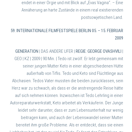
endet in einer Orgie und mit Blick auf „Evas Vagina“. – Eine
Annäherung an harte Zustände in einem real existierenden
postsowjetischen Land.
59. INTERNATIONALE FILMFESTSPIELE BERLIN 05. – 15. FEBRUAR
2009
GENERATION
| DAS ANDERE UFER |
REGIE: GEORGE OVASHVILI
|
GEO | KZ | 2009 | 90 Min. |
Tedo ist zwölf. Er lebt gemeinsam mit
seiner jungen Mutter Keto in einer abgeschiedenen Hütte
außerhalb von Tiflis. Tedo und Keto sind Flücht­linge aus
Abchasien. Tedos Vater muss­ten die beiden zurücklassen, sein
Herz war zu schwach, als dass er die anstrengende Reise hätte
auf sich nehmen können. Inzwischen ist Tedo Lehrling in einer
Autoreparaturwerkstatt, Keto arbeitet als Verkäuferin. Der Junge
leidet sehr darunter, dass er zum Lebensunterhalt nur wenig
beitragen kann, und auch der Lebenswandel seiner Mutter
bereitet ihm große Probleme. Als er entdeckt, dass sie einen