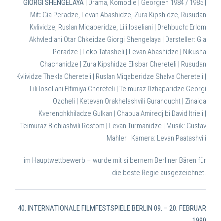
GIORGI SHENGELAYA
| Drama, Komödie | Georgien 1984 / 1985 |
Mit
:
Gia Peradze, Levan Abashidze, Zura Kipshidze, Rusudan
Kvlividze, Ruslan Miqaberidze, Lili Ioseliani | Drehbuch
:
Erlom
Akhvlediani Otar Chkeidze Giorgi Shengelaya | Darsteller: Gia
Peradze | Leko Tatasheli | Levan Abashidze | Nikusha
Chachanidze | Zura Kipshidze Elisbar Chereteli | Rusudan
Kvlividze Thekla Chereteli | Ruslan Miqaberidze Shalva Chereteli |
Lili Ioseliani Elfimiya Chereteli | Teimuraz Dzhaparidze Georgi
Ozcheli | Ketevan Orakhelashvili Guranducht | Zinaida
Kverenchkhiladze Gulkan | Chabua Amiredjibi David Itrieli |
Teimuraz Bichiashvili Rostom | Levan Turmanidze | Musik: Gustav
Mahler | Kamera: Levan Paatashvili
im Hauptwettbewerb – wurde mit silbernem Berliner Bären für
die beste Regie ausgezeichnet.
40. INTERNATIONALE FILMFESTSPIELE BERLIN 09. – 20. FEBRUAR
1990