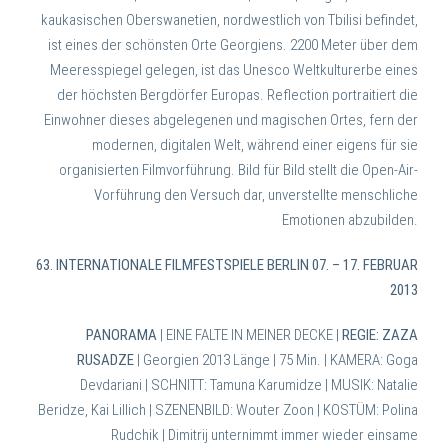
kaukasischen Oberswanetien, nordwestlich von Tbilisi befindet,
ist eines der schönsten Orte Georgiens. 2200 Meter über dem
Meeresspiegel gelegen, ist das Unesco Weltkulturerbe eines
der höchsten Bergdörfer Europas. Reflection portraitiert die
Einwohner dieses abgelegenen und magischen Ortes, fern der
modernen, digitalen Welt, während einer eigens für sie
organisierten Filmvorführung. Bild für Bild stellt die Open-Air-
Vorführung den Versuch dar, unverstellte menschliche
Emotionen abzubilden.
63. INTERNATIONALE FILMFESTSPIELE BERLIN 07. – 17. FEBRUAR
2013
PANORAMA
| EINE FALTE IN MEINER DECKE |
REGIE: ZAZA
RUSADZE
| Georgien 2013 Länge | 75 Min. |
KAMERA: Goga
Devdariani | SCHNITT: Tamuna Karumidze | MUSIK: Natalie
Beridze, Kai Lillich | SZENENBILD: Wouter Zoon | KOSTÜM: Polina
Rudchik |
Dimitrij unternimmt immer wieder einsame