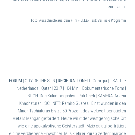
ein Traum.
Foto: Ausschnitte aus dem Film » LI.LE« Text: Berlinale Programm
FORUM
| CITY OF THE SUN |
REGIE: RATI ONELI
| Georgia | USA |The
Netherlands | Qatar | 2017 | 104 Min. | Dokumentarische Form
|
BUCH: Dea Kulumbegashvili, Rati Oneli | KAMERA: Arseni
Khachaturan | SCHNITT: Ramiro Suarez |
Einst wurden in den
Minen Tschiaturas bis zu 50 Prozent des weltweit benötigten
Metalls Mangan gefördert. Heute wirkt der westgeorgische Ort
wie eine apokalyptische Geisterstadt. Mzis qalaqi porträtiert
einige verbliebene Einwohner: Musiklehrer Zurab zerlegt marode