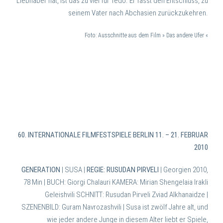
Liebhaber hat, ist das zu viel für Tedo. Er fasst den Entschluss, zu
seinem Vater nach Abchasien zurückzukehren.
Foto: Ausschnitte aus dem Film » Das andere Ufer «
60. INTERNATIONALE FILMFESTSPIELE BERLIN 11. – 21. FEBRUAR
2010
GENERATION
| SUSA |
REGIE: RUSUDAN PIRVELI
| Georgien 2010,
78 Min |
BUCH: Giorgi Chalauri KAMERA: Mirian Shengelaia Irakli
Geleishvili SCHNITT: Rusudan Pirveli Zviad Alkhanaidze |
SZENENBILD: Guram Navrozashvili |
Susa ist zwölf Jahre alt, und
wie jeder andere Junge in diesem Alter liebt er Spiele,