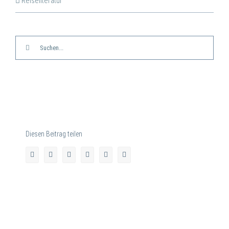
Reiseliteratur
Suche
nach:
Diesen Beitrag teilen
facebook
twitter
linkedin
whatsapp
pinterest
E-
Mail