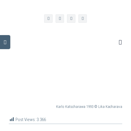
Zum
info@kulturgeorgien.de
Inhalt
springen
facebook
twitter
instagram
linkedin
Toggle
Sliding
Bar
Area
Karlo Katscharawa 1993
© Lika Kacharava
Post Views:
3.366