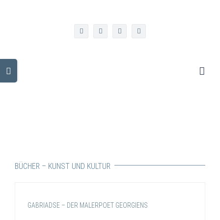
Zum
info@kulturgeorgien.de
Inhalt
springen
facebook
twitter
instagram
linkedin
Toggle
Sliding
Bar
Area
BÜCHER – KUNST UND KULTUR
GABRIADSE – DER MALERPOET GEORGIENS