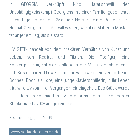
In GEORGIA verknüpft Nino Haratischwili den
Unabhängigkeitskampf Georgiens mit einer Familiengeschichte:
Eines Tages bricht die 25jährige Nelly zu einer Reise in ihre
Heimat Georgien auf. Sie will wissen, was ihre Mutter in Moskau
tat an jenem Tag, als sie starb.
LIV STEIN handelt von dem prekären Verhältnis von Kunst und
Leben, von Realität und Fiktion. Die Titelfigur, eine
Konzertpianistin, hat sich zeitlebens der Musik verschrieben –
auf Kosten ihrer Umwelt und ihres inzwischen verstorbenen
Sohnes. Doch als Lore, eine junge Klavierschülerin, in ihr Leben
tritt, wird Liv von ihrer Vergangenheit eingeholt. Das Stück wurde
mit dem renommierten Autorenpreis des Heidelberger
Stückemarkts 2008 ausgezeichnet.
Erscheinungsjahr: 2009
www.verlagderautoren.de