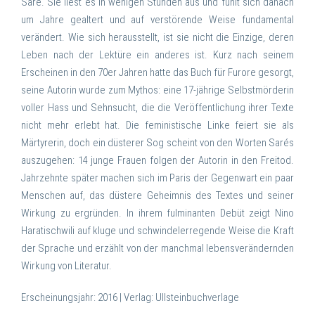
Saré. Sie liest es in wenigen Stunden aus und fühlt sich danach
um Jahre gealtert und auf verstörende Weise fundamental
verändert. Wie sich herausstellt, ist sie nicht die Einzige, deren
Leben nach der Lektüre ein anderes ist. Kurz nach seinem
Erscheinen in den 70er Jahren hatte das Buch für Furore gesorgt,
seine Autorin wurde zum Mythos: eine 17-jährige Selbstmörderin
voller Hass und Sehnsucht, die die Veröffentlichung ihrer Texte
nicht mehr erlebt hat. Die feministische Linke feiert sie als
Märtyrerin, doch ein düsterer Sog scheint von den Worten Sarés
auszugehen: 14 junge Frauen folgen der Autorin in den Freitod.
Jahrzehnte später machen sich im Paris der Gegenwart ein paar
Menschen auf, das düstere Geheimnis des Textes und seiner
Wirkung zu ergründen. In ihrem fulminanten Debüt zeigt Nino
Haratischwili auf kluge und schwindelerregende Weise die Kraft
der Sprache und erzählt von der manchmal lebensverändernden
Wirkung von Literatur.
Erscheinungsjahr: 2016 |
Verlag: Ullsteinbuchverlage