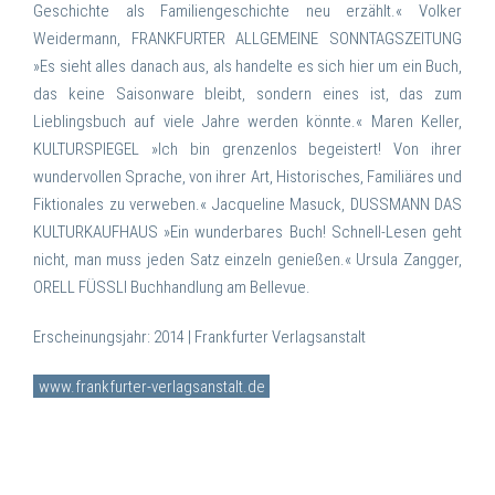
Geschichte als Familiengeschichte neu erzählt.« Volker
Weidermann, FRANKFURTER ALLGEMEINE SONNTAGSZEITUNG
»Es sieht alles danach aus, als handelte es sich hier um ein Buch,
das keine Saisonware bleibt, sondern eines ist, das zum
Lieblingsbuch auf viele Jahre werden könnte.« Maren Keller,
KULTURSPIEGEL »Ich bin grenzenlos begeistert! Von ihrer
wundervollen Sprache, von ihrer Art, Historisches, Familiäres und
Fiktionales zu verweben.« Jacqueline Masuck, DUSSMANN DAS
KULTURKAUFHAUS »Ein wunderbares Buch! Schnell-Lesen geht
nicht, man muss jeden Satz einzeln genießen.« Ursula Zangger,
ORELL FÜSSLI Buchhandlung am Bellevue.
Erscheinungsjahr: 2014 |
Frankfurter Verlagsanstalt
www.frankfurter-verlagsanstalt.de