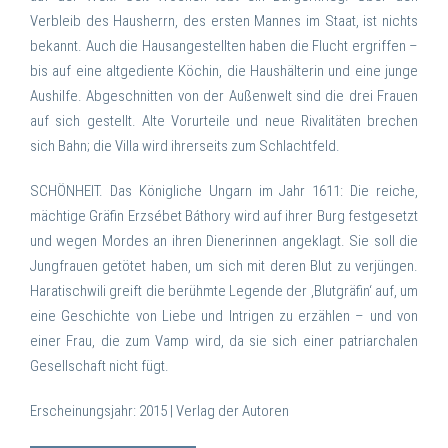
Verbleib des Hausherrn, des ersten Mannes im Staat, ist nichts
bekannt. Auch die Hausangestellten haben die Flucht ergriffen –
bis auf eine altgediente Köchin, die Haushälterin und eine junge
Aushilfe. Abgeschnitten von der Außenwelt sind die drei Frauen
auf sich gestellt. Alte Vorurteile und neue Rivalitäten brechen
sich Bahn; die Villa wird ihrerseits zum Schlachtfeld.
SCHÖNHEIT. Das Königliche Ungarn im Jahr 1611: Die reiche,
mächtige Gräfin Erzsébet Báthory wird auf ihrer Burg festgesetzt
und wegen Mordes an ihren Dienerinnen angeklagt. Sie soll die
Jungfrauen getötet haben, um sich mit deren Blut zu verjüngen.
Haratischwili greift die berühmte Legende der ‚Blutgräfin‘ auf, um
eine Geschichte von Liebe und Intrigen zu erzählen – und von
einer Frau, die zum Vamp wird, da sie sich einer patriarchalen
Gesellschaft nicht fügt.
Erscheinungsjahr: 2015 | Verlag der Autoren