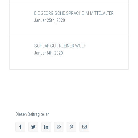
DIE GEORGISCHE SPRACHE IM MITTELALTER
Januar 25th, 2020
SCHLAF GUT, KLEINER WOLF
Januar 6th, 2020
Diesen Beitrag teilen
facebook
twitter
linkedin
whatsapp
pinterest
E-
Mail