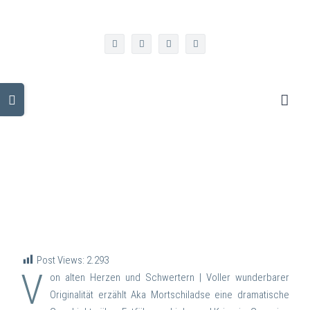
Zum
info@kulturgeorgien.de
Inhalt
springen
facebook
twitter
instagram
linkedin
Toggle
Sliding
Bar
Area
Post Views:
2.293
V
on alten Herzen und Schwertern | Voller wunderbarer
Originalität erzählt Aka Mortschiladse eine dramatische