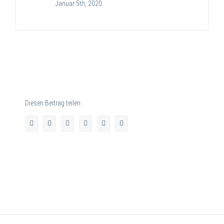
Januar 5th, 2020
Diesen Beitrag teilen
facebook
twitter
linkedin
whatsapp
pinterest
E-
Mail