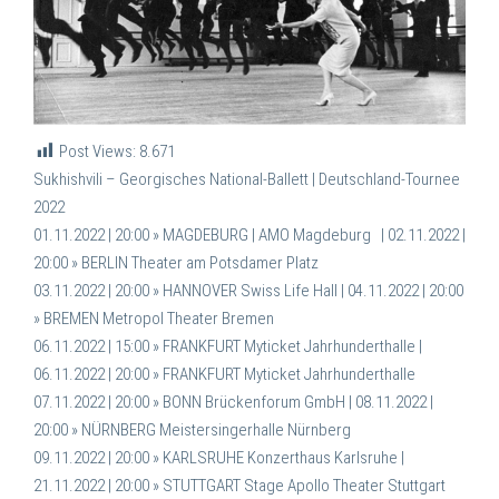
Post Views:
8.671
Sukhishvili – Georgisches National-Ballett | Deutschland-Tournee
2022
01.11.2022 | 20:00 » MAGDEBURG |
AMO Magdeburg |
02.11.2022 |
20:00 » BERLIN Theater am Potsdamer Platz
03.11.2022 | 20:00 » HANNOVER
Swiss Life Hall |
04.11.2022 | 20:00
» BREMEN
Metropol
Theater
Bremen
06.11.2022 | 15:00 » FRANKFURT
Myticket Jahrhunderthalle |
06.11.2022 | 20:00 » FRANKFURT
Myticket Jahrhunderthalle
07.11.2022 | 20:00 » BONN
Brückenforum GmbH |
08.11.2022 |
20:00 » NÜRNBERG Meistersingerhalle Nürnberg
09.11.2022 | 20:00 » KARLSRUHE Konzerthaus Karlsruhe |
21.11.2022 | 20:00 » STUTTGART
Stage Apollo Theater
Stuttgart