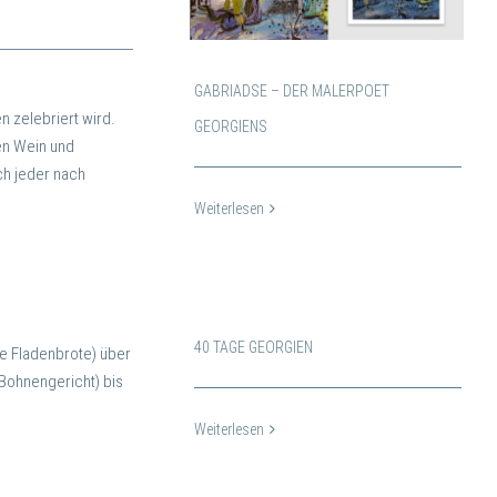
GABRIADSE – DER MALERPOET
n zelebriert wird.
GEORGIENS
en Wein und
ch jeder nach
Weiterlesen
40 TAGE GEORGIEN
ne Fladenbrote) über
(Bohnengericht) bis
Weiterlesen