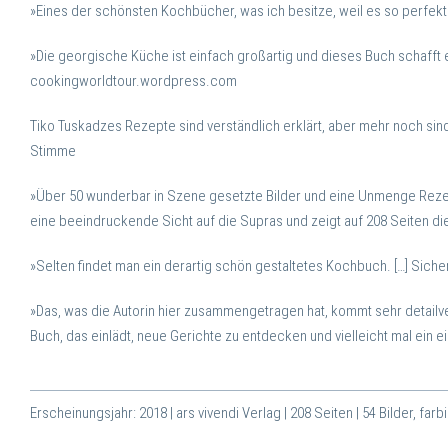
»Eines der schönsten Kochbücher, was ich besitze, weil es so perfek
»Die georgische Küche ist einfach großartig und dieses Buch schafft 
cookingworldtour.wordpress.com
Tiko Tuskadzes Rezepte sind verständlich erklärt, aber mehr noch sind 
Stimme
»Über 50 wunderbar in Szene gesetzte Bilder und eine Unmenge Reze
eine beeindruckende Sicht auf die Supras und zeigt auf 208 Seiten die
»Selten findet man ein derartig schön gestaltetes Kochbuch. […] Sic
»Das, was die Autorin hier zusammengetragen hat, kommt sehr detailv
Buch, das einlädt, neue Gerichte zu entdecken und vielleicht mal ein 
Erscheinungsjahr: 2018 | ars vivendi Verlag | 208 Seiten | 54 Bilder, farb