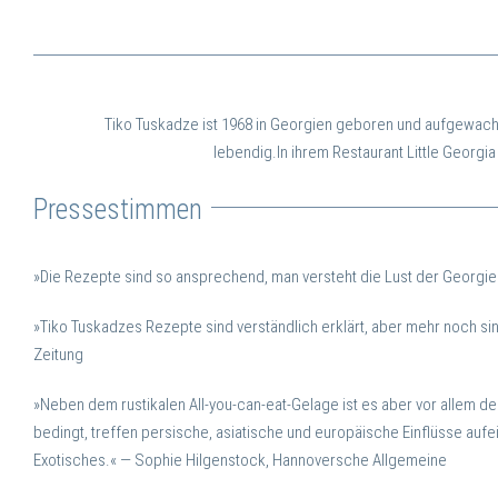
Tiko Tuskadze ist 1968 in Georgien geboren und aufgewach
lebendig.
In ihrem Restaurant Little Georgi
Pressestimmen
»Die Rezepte sind so ansprechend, man versteht die Lust der Georgie
»Tiko Tuskadzes Rezepte sind verständlich erklärt, aber mehr noch sind
Zeitung
»Neben dem rustikalen All-you-can-eat-Gelage ist es aber vor allem de
bedingt, treffen persische, asiatische und europäische Einflüsse au
Exotisches.«
— Sophie Hilgenstock, Hannoversche Allgemeine