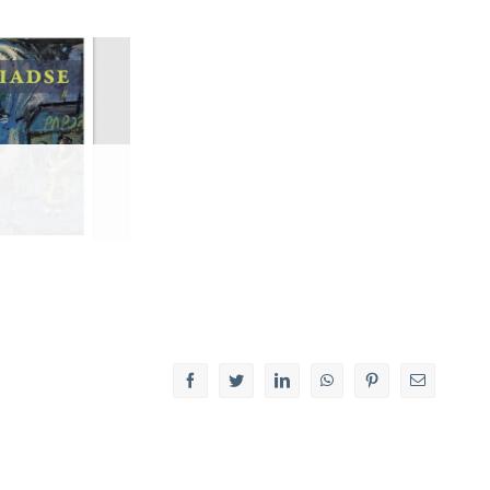
facebook
twitter
linkedin
whatsapp
pinterest
E-
Mail