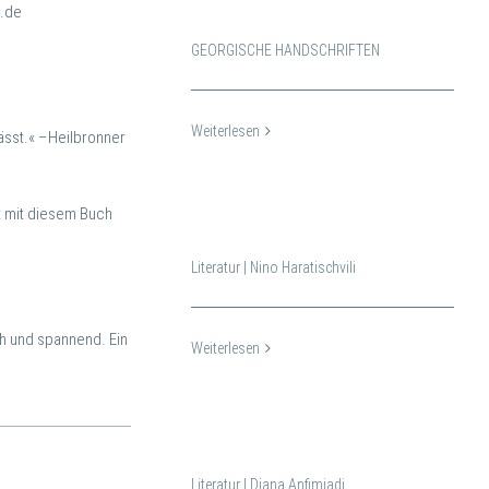
n.de
GEORGISCHE HANDSCHRIFTEN
Weiterlesen
ässt.«
–Heilbronner
t mit diesem Buch
Literatur | Nino Haratischvili
h und spannend. Ein
Weiterlesen
Literatur | Diana Anfimiadi