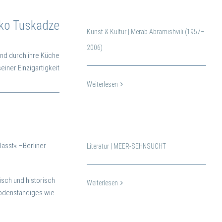
iko Tuskadze
Kunst & Kultur | Merab Abramishvili (1957–
2006)
and durch ihre Küche
einer Einzigartigkeit
Weiterlesen
 lässt«
–Berliner
Literatur | MEER-SEHNSUCHT
isch und historisch
Weiterlesen
Bodenständiges wie