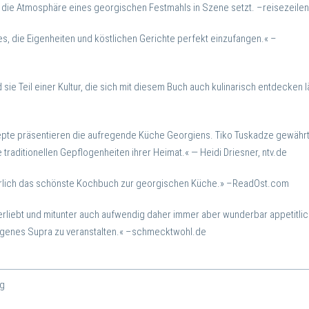
t die Atmosphäre eines georgischen Festmahls in Szene setzt.
–reisezeile
es, die Eigenheiten und köstlichen Gerichte perfekt einzufangen.«
–
sie Teil einer Kultur, die sich mit diesem Buch auch kulinarisch entdecken l
pte präsentieren die aufregende Küche Georgiens. Tiko Tuskadze gewähr
 traditionellen Gepflogenheiten ihrer Heimat.«
— Heidi Driesner, ntv.de
herlich das schönste Kochbuch zur georgischen Küche.»
–ReadOst.com
erliebt und mitunter auch aufwendig daher immer aber wunderbar appetitlic
eigenes Supra zu veranstalten.«
–schmecktwohl.de
ig