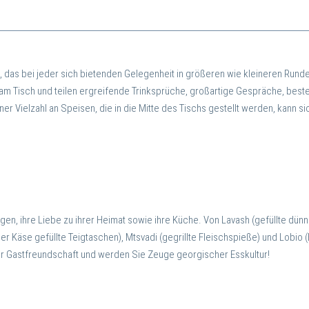
 das bei jeder sich bietenden Gelegenheit in größeren wie kleineren Runde
am Tisch und teilen ergreifende Trinksprüche, großartige Gespräche, best
er Vielzahl an Speisen, die in die Mitte des Tischs gestellt werden, kann si
ngen, ihre Liebe zu ihrer Heimat sowie ihre Küche. Von Lavash (gefüllte dün
er Käse gefüllte Teigtaschen), Mtsvadi (gegrillte Fleischspieße) und Lobio 
der Gastfreundschaft und werden Sie Zeuge georgischer Esskultur!