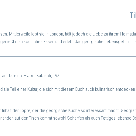
T
sen. Mittlerweile
lebt sie in London, hält jedoch die Liebe zu ihrem Heimatl
a genießt man köstliches Essen und erlebt das georgische Lebensgefühl in s
r am Tafeln.«
— Jörn Kabisch, TAZ
 sie Teil einer Kultur, die sich mit diesem Buch auch kulinarisch entdecken
r Inhalt der Töpfe, der die georgische Küche so interessant macht. Geograf
feinander, auf den Tisch kommt sowohl Scharfes als auch Fettiges, ebenso 