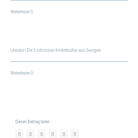
Weiterlesen
Literatur | Die 5 schönsten Kinderbücher aus Georgien
Weiterlesen
Diesen Beitrag teilen
facebook
twitter
linkedin
whatsapp
pinterest
E-