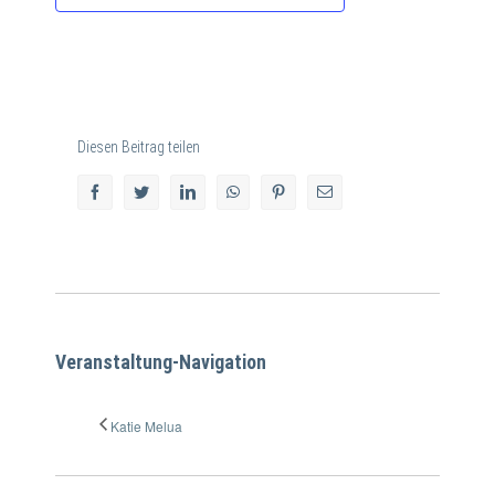
Diesen Beitrag teilen
facebook
twitter
linkedin
whatsapp
pinterest
E-
Mail
Veranstaltung-Navigation
Katie Melua