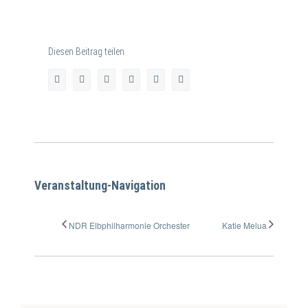
Diesen Beitrag teilen
facebook
twitter
linkedin
whatsapp
pinterest
E-
Mail
Veranstaltung-Navigation
NDR Elbphilharmonie Orchester
Katie Melua